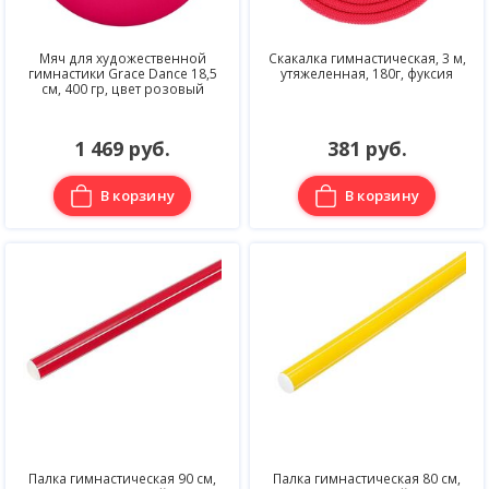
Мяч для художественной
Скакалка гимнастическая, 3 м,
гимнастики Grace Dance 18,5
утяжеленная, 180г, фуксия
см, 400 гр, цвет розовый
1 469 руб.
381 руб.
В корзину
В корзину
Палка гимнастическая 90 см,
Палка гимнастическая 80 см,