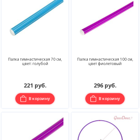
Палка гимнастическая 70 см,
Палка гимнастическая 100 см,
цвет: голубой
цвет фиолетовый
221 руб.
296 руб.
В корзину
В корзину