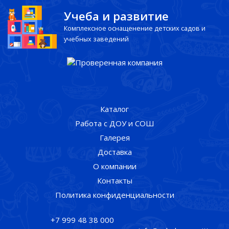
Учеба и развитие
Комплексное оснащенение детских садов и
учебных заведений
Каталог
Работа с ДОУ и СОШ
Галерея
Доставка
О компании
Контакты
Политика конфиденциальности
+7 999 48 38 000