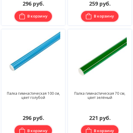
296 руб.
259 руб.
В корзину
В корзину
Палка гимнастическая 100 см,
Палка гимнастическая 70 см,
цвет голубой
цвет зелёный
296 руб.
221 руб.
В корзину
В корзину