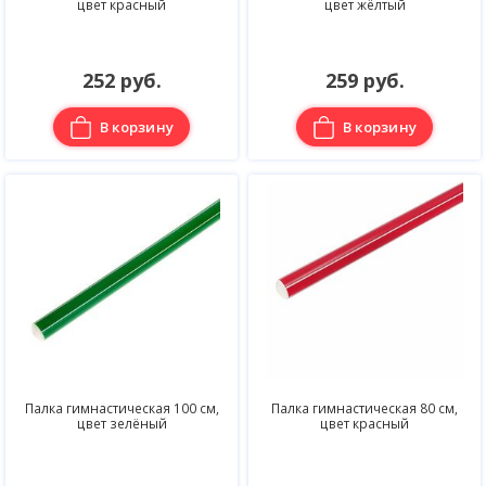
цвет красный
цвет жёлтый
252 руб.
259 руб.
В корзину
В корзину
Палка гимнастическая 100 см,
Палка гимнастическая 80 см,
цвет зелёный
цвет красный