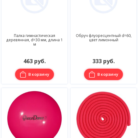
Палка гимнастическая
Обруч флуоресцентный d=60,
деревянная, d=30 мм, длина 1
цвет лимонный
м
463 руб.
333 руб.
В корзину
В корзину