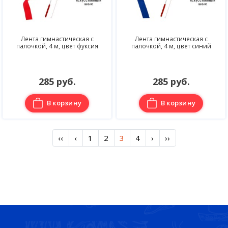
Лента гимнастическая с
Лента гимнастическая с
палочкой, 4 м, цвет фуксия
палочкой, 4 м, цвет синий
285 руб.
285 руб.
В корзину
В корзину
‹‹
‹
1
2
3
4
›
››