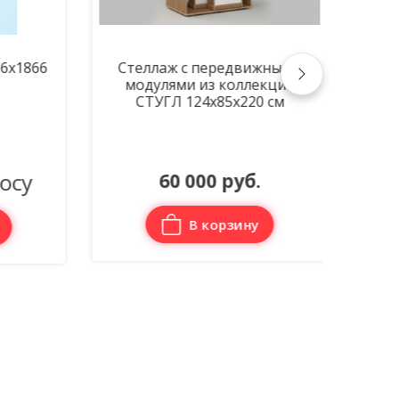
х1866
Стеллаж с передвижными
Стел
модулями из коллекции
мод
СТУГЛ 124х85х220 см
СТ
су
60 000 руб.
В корзину