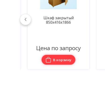
кий
Шкаф закрытый
850х416х1866
осу
Цена по запросу
Ц
В корзину