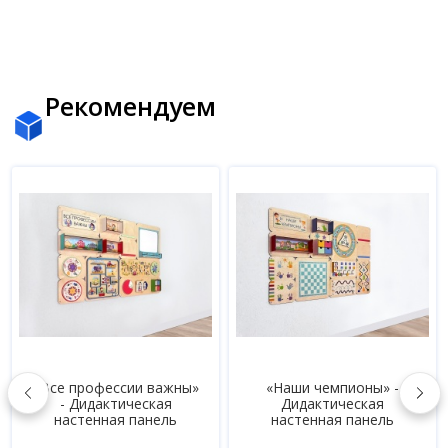
Рекомендуем
ажны»
«Наши чемпионы» -
«Познаем окружающ
я
Дидактическая
мир» - Дидактическ
ль
настенная панель
настенная панель