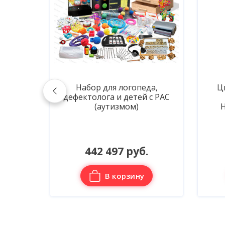
1250
Набор для логопеда,
Ц
ание
дефектолога и детей с РАС
(аутизмом)
Н
.
442 497 руб.
В корзину