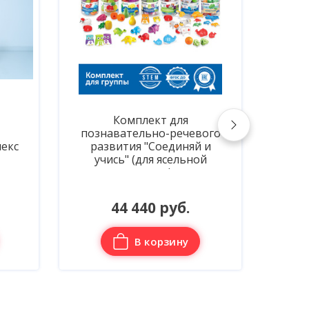
Комплект для
Ака
познавательно-речевого
соед
екс
развития "Соединяй и
в де
учись" (для ясельной
группы)
44 440 руб.
В корзину