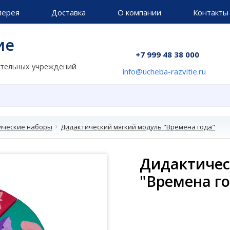
лерея
Доставка
О компании
Контакты
ие
+7 999 48 38 000
ательных учреждений
info@ucheba-razvitie.ru
ические наборы
Дидактический мягкий модуль "Времена года"
Дидактичес
"Времена г