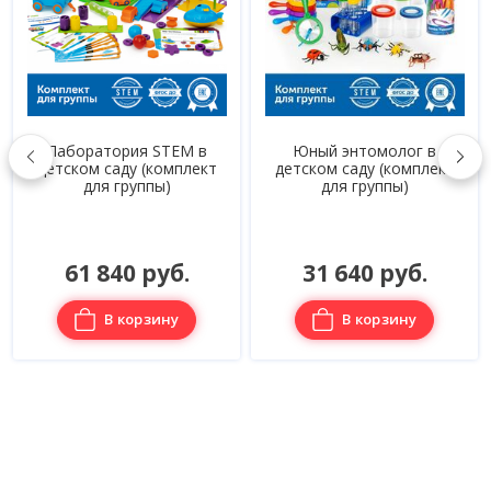
в
Юный энтомолог в
Академия математики с
кт
детском саду (комплект
соединяющимися
для группы)
кубиками в детском сад
(комплект для группы)
31 640 руб.
89 700 руб.
В корзину
В корзину