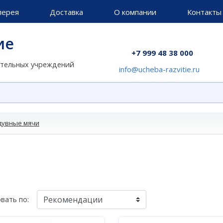
лерея
Доставка
О компании
Контакты
ие
+7 999 48 38 000
ательных учреждений
info@ucheba-razvitie.ru
дувные мячи
вать по: