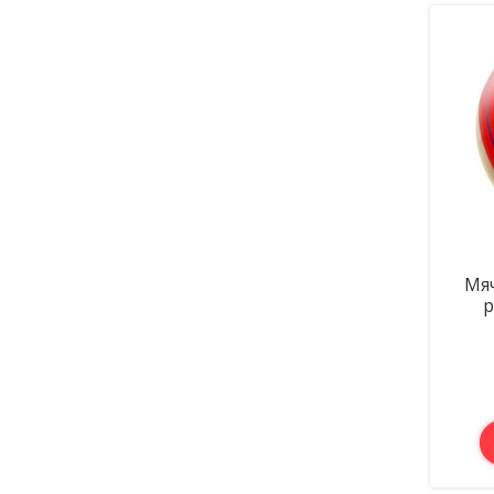
Мяч
р