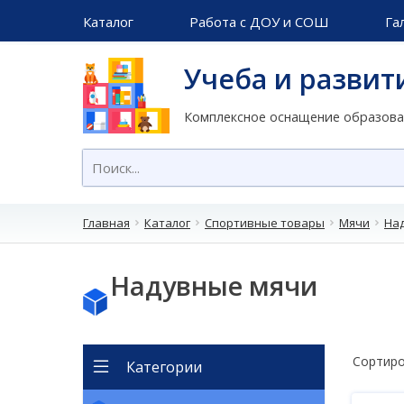
Каталог
Работа с ДОУ и СОШ
Га
Учеба и развит
Комплексное оснащение образов
Главная
Каталог
Спортивные товары
Мячи
На
Надувные мячи
Сортиро
Категории