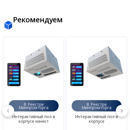
Рекомендуем
В Реестре
В Реестре
Минпромторга
Минпромторга
 в
Интерактивный пол в
Интерактивный пол бе
корпусе
корпуса