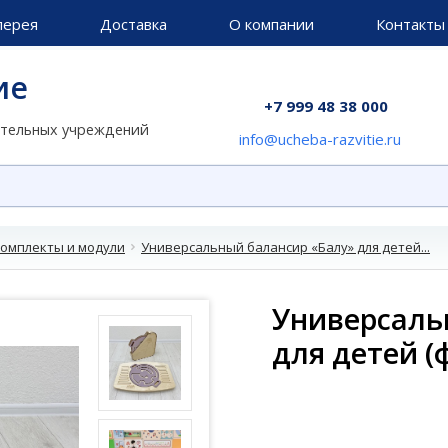
лерея
Доставка
О компании
Контакты
ие
+7 999 48 38 000
ательных учреждений
info@ucheba-razvitie.ru
омплекты и модули
Универсальный балансир «Балу» для детей...
Универсаль
для детей (