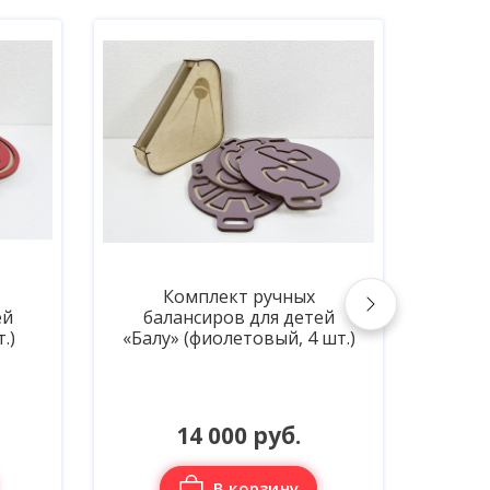
Комплект ручных
Не
ей
балансиров для детей
шт.)
«Балу» (голубой, 4 шт.)
14 000 руб.
В корзину