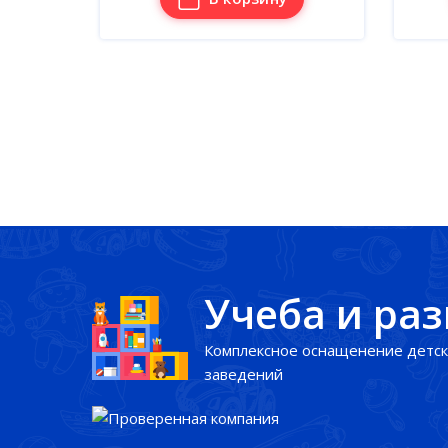
Учеба и ра
Комплексное оснащенение детск
заведений