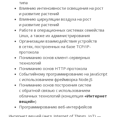
типа
Влиянию интенсивности освещения на рост
и развитие растений
Влиянию циркуляции воздуха на рост
и развитие растений
Работе в операционных системах семейства
Linuх, а также их администрирования
Организации взаимодействия устройств
в сетях, построенных на базе TCP/IP-
протокола
Пониманию основ клиент-серверных
технологий
Пониманию основ HTTP-протокола
Событийному программированию на JavaScript
с использованием фреймворка Node.JS
Пониманию основ построения систем
с обратной связью с использованием
облачных технологий (концепция
«Интернет
вещей»
)
Программированию веб-интерфейсов
Интернет вещей (англ. Internet of Things, IoT) —