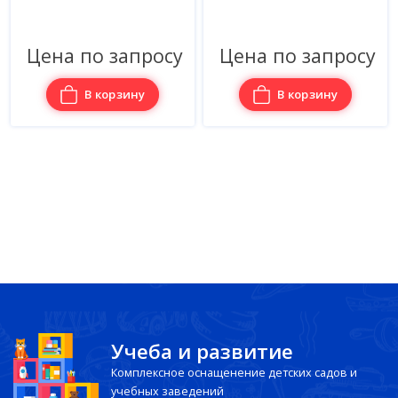
просу
Цена по запросу
Цена по зап
ину
В корзину
В корзин
Учеба и развитие
Комплексное оснащенение детских садов и
учебных заведений