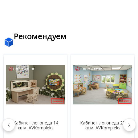
Рекомендуем
еда 14
Кабинет логопеда 22
Кабинет психолог
leks
кв.м. AVKompleks
кв.м. AVKomple