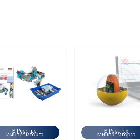
В Реестре
В Реестре
Минпромторга
Минпромторга