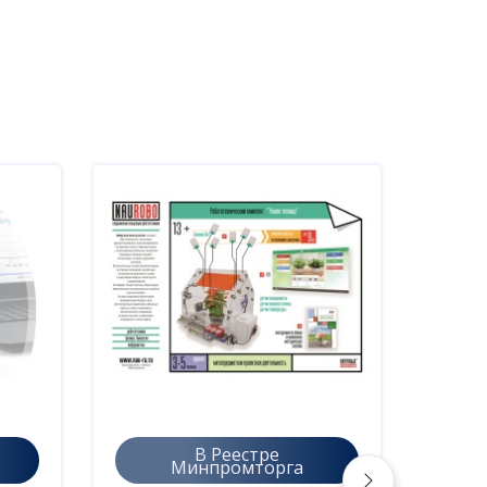
В Реестре
Минпромторга