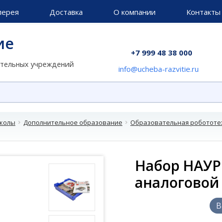
лерея
Доставка
О компании
Контакты
ие
+7 999 48 38 000
ательных учреждений
info@ucheba-razvitie.ru
школы
Дополнительное образование
Образовательная робототех
Набор НАУ
аналоговой
В