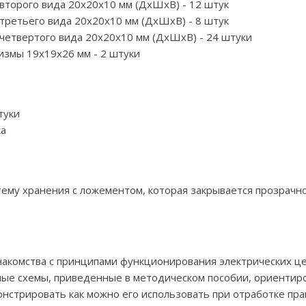
торого вида 20х20х10 мм (ДхШхВ) - 12 штук
ретьего вида 20х20х10 мм (ДхШхВ) - 8 штук
етвертого вида 20х20х10 мм (ДхШхВ) - 24 штуки
измы 19х19х26 мм - 2 штуки
туки
ка
тему хранения с ложементом, которая закрывается прозрачн
акомства с принципами функционирования электрических ц
ные схемы, приведенные в методическом пособии, ориентиро
онстрировать как можно его использовать при отработке пра