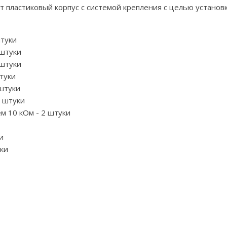
т пластиковый корпус с системой крепления с целью установ
штуки
 штуки
 штуки
туки
штуки
4 штуки
 10 кОм - 2 штуки
и
ки