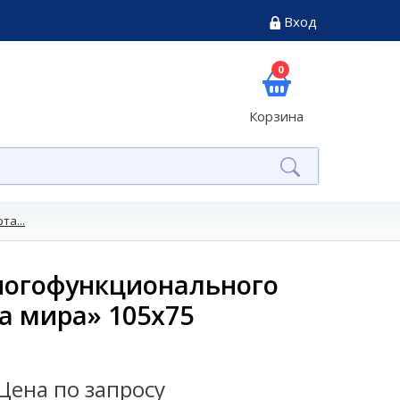
Вход
0
Корзина
та...
ногофункционального
а мира» 105x75
Цена по запросу