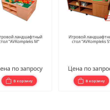
гровой ландшафтный
Игровой
стол "AVKompleks S"
многофункциональн
стол «AVKompleks ST
ена по запросу
Цена по запро
В корзину
В корзину