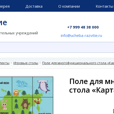
лерея
Доставка
О компании
Контакты
ие
+7 999 48 38 000
ательных учреждений
info@ucheba-razvitie.ru
лекты
Игровые столы
Поле для многофункционального стола «Кар
Поле для м
стола «Карт