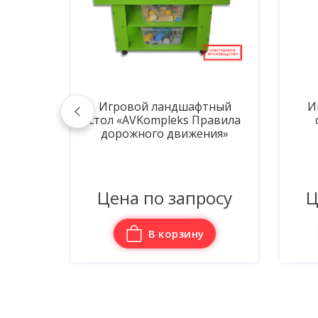
тный
Игровой ландшафтный
И
равила
стол "AVKompleks М"
ия»
осу
Цена по запросу
Ц
В корзину