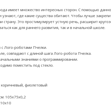
ода имеет множество интересных сторон. С помощью данног
и узнают, где какие существа обитают. Чтобы лучше закреп
 страну. Это простимулирует устную речь, расширит кругоз
ться как для раннего развития, так и в начальной школе.
 с Лого-роботами Пчелки.
ле, совпадают с длиной шага Лого-робота Пчелка.
 начальными знаниями о программировании.
одимо поместить под стекло.
, коричневый, фиолетовый
см: 105х75х0,2
х10х10