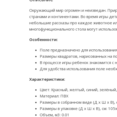
Окружающий мир огромен и неизведан. Прир
странами и континентами. Во время игры дет
небольшие рассказы про каждое животное или
многофункционального стола могут использова
Особенности:
Поле предназначено для использования
Размеры квадратов, нарисованных на по
В процессе игры ребенок знакомится с
Для удобства использования поле необх
Характеристики:
Цвет: Красный, желтый, синий, зелёный
Материал: ПВХ
Размеры в собранном виде (Д х Ш х В), 
Размеры в упаковке (Д х Ш х В), см: 105
Объем, м3: 0.01