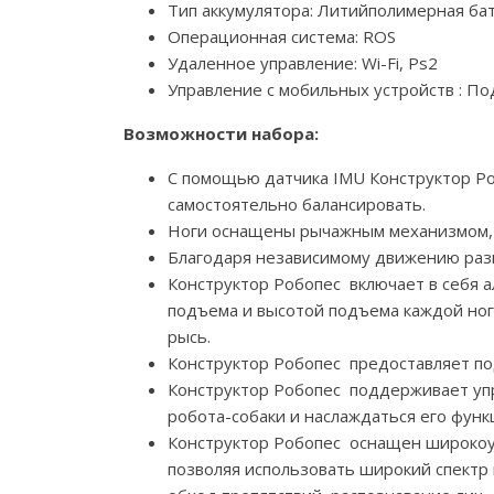
Тип аккумулятора: Литийполимерная ба
Операционная система: ROS
Удаленное управление: Wi-Fi, Ps2
Управление с мобильных устройств : По
Возможности набора:
С помощью датчика IMU Конструктор Ро
самостоятельно балансировать.
Ноги оснащены рычажным механизмом, к
Благодаря независимому движению разн
Конструктор Робопес включает в себя 
подъема и высотой подъема каждой ног
рысь.
Конструктор Робопес предоставляет по
Конструктор Робопес поддерживает упр
робота-собаки и наслаждаться его фун
Конструктор Робопес оснащен широкоу
позволяя использовать широкий спектр 