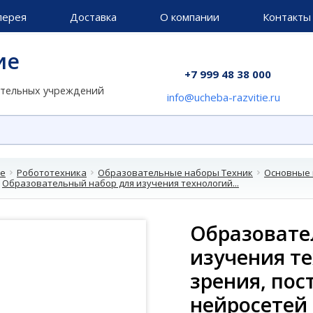
лерея
Доставка
О компании
Контакты
ие
+7 999 48 38 000
ательных учреждений
info@ucheba-razvitie.ru
ие
Робототехника
Образовательные наборы Техник
Основные 
Образовательный набор для изучения технологий...
Образовате
изучения т
зрения, пос
нейросетей