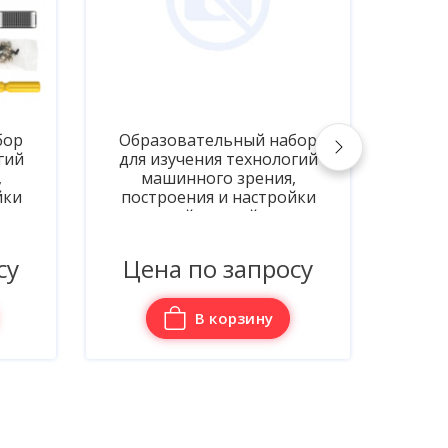
абор
Интерактивная панель для
логий
Патриотического
я,
воспитания в детском саду
ойки
«Родина моя»
п
я
бопес
осу
Ц
305 000 руб.
В корзину