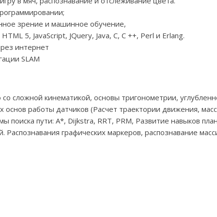
игру в мяч, распознавание и отслеживание цвета.
рограммировании;
нное зрение и машинное обучение,
 5, JavaScript, JQuery, Java, C, C ++, Perl и Erlang.
ерез интернет
гации SLAM
 со сложной кинематикой, основы тригонометрии, углубленн
х основ работы датчиков (Расчет траектории движения, мас
ы поиска пути: A*, Dijkstra, RRT, PRM, Развитие навыков пл
. Распознавания графических маркеров, распознавание масс