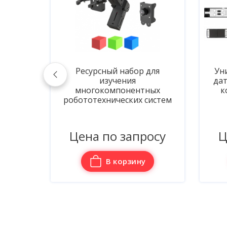
 для
Универсальный комплект
датчиков ко всей линейки
тных
конструкторов Техник
 систем
нных
ук ИН"
)
б
росу
Цена по запросу
у
В корзину