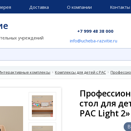
лерея
Доставка
О компании
Контакты
ие
+7 999 48 38 000
ательных учреждений
info@ucheba-razvitie.ru
Интерактивные комплексы
Комплексы для детей с РАС
Профессион
Профессион
стол для де
РАС Light 2»
В