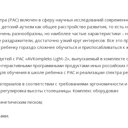
ктра (РАС) включен в сферу научных исследований современ
 детский аутизм как общее расстройство развития, то есть н
 очень разнообразны, но наиболее частые характеристики –
е раздражители, достаточно узкий круг интересов. Все это 
ребенку гораздо сложнее обучаться и приспосабливаться к 
етей с РАС «AVKompleks Light-2», выпускаемый в комплекте
 интерактивными программными продуктами иных российских
ля обучения в школе ребенка с РАС и реализации спектра р
атериалов в соответствии с требованиями эргономичности и
регулировка высоты столешницы. Комплекс оборудован:
кинетическим песком;
ами;