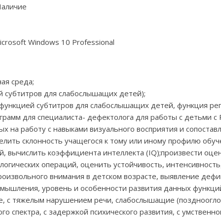
Наличие
rosoft Windows 10 Professional
ая среда;
й субтитров для слабослышащих детей);
с функцией субтитров для слабослышащих детей, функция ре
рамм для специалиста- дефектолога для работы с детьми с Р
ых на работу с навыками визуального восприятия и сопостав
делить склонность учащегося к тому или иному профилю обуч
, вычислить коэффициента интеллекта (IQ);произвести оце
 логических операций, оценить устойчивость, интенсивност
роизвольного внимания в детском возрасте, выявление дефи
и, мышления, уровень и особенности развития данных функц
е, с тяжелым нарушением речи, слабослышащие (поздноогло
ого спектра, с задержкой психического развития, с умствен