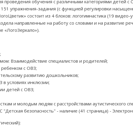
ля проведения обучения с различными категориями детей с 
 151 упражнения-задания (с функцией регулировки насыщенн
гоЦветик» состоит из 4 блоков: логогимнастика (19 видео-у
аздела направленные на работу со словами и на развитие речи
е «ЛогоЗеркало»).
;
змом: Взаимодействие специалистов и родителей;
 ребенком с ОВЗ;
ательскому развитию дошкольников;
 в условиях инклюзии;
ии детей с ОВЗ;
ткам и молодым людям с расстройствами аутистического спе
"Детская безопасность" - наличие (41 страница) - Электрон
ический):