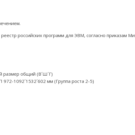
печением.
еестр российских программ для ЭВМ, согласно приказам Мин
й размер общий (В´Ш´Г)
972-1092´1532´602 мм (Группа роста 2-5)