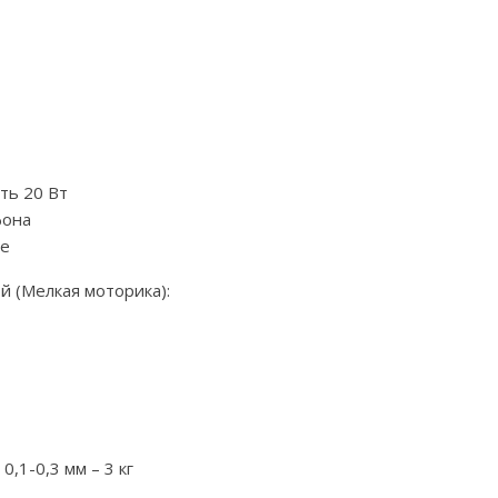
ть 20 Вт
фона
ие
й (Мелкая моторика):
,1-0,3 мм – 3 кг