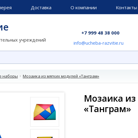
лерея
Доставка
О компании
Контакты
ие
+7 999 48 38 000
ательных учреждений
info@ucheba-razvitie.ru
е наборы
Мозаика из мягких модулей «Танграм»
Мозаика из
«Танграм»