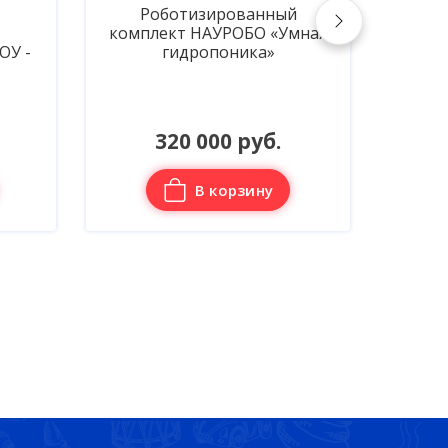
зированный
Робототехнический набор
НАУРОБО «Умная
для младшего возраста
опоника»
Matatalab Pro set
Цена по запросу
000 руб.
В корзину
В корзину