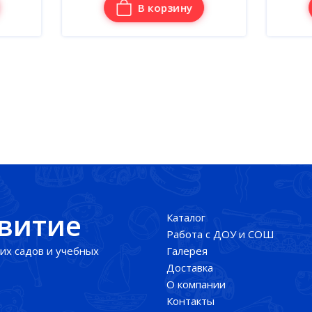
В корзину
В корзину
звитие
Каталог
Работа с ДОУ и СОШ
их садов и учебных
Галерея
Доставка
О компании
Контакты