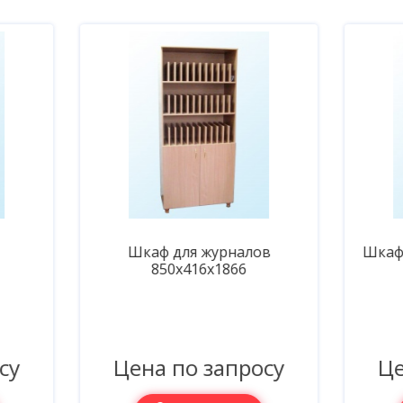
Шкаф для журналов
Шкаф с нишей 850х416
850х416х1866
ена по запросу
Цена по запро