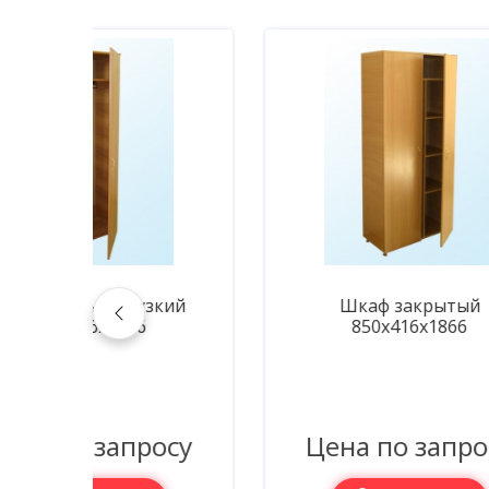
кий
Шкаф закрытый
850х416х1866
осу
Цена по запросу
Ц