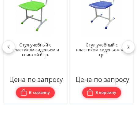
й с
Стул учебный с
Стол рабочий 
ньем и
пластиком сиденьем 4-6
металлокарка
р.
гр.
1200х600х75
просу
Цена по запросу
Цена по зап
ину
В корзину
В корзин