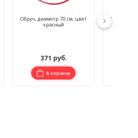
цвет
Обруч, диаметр 60 см, цвет
Обруч
зелёный
333 руб.
В корзину